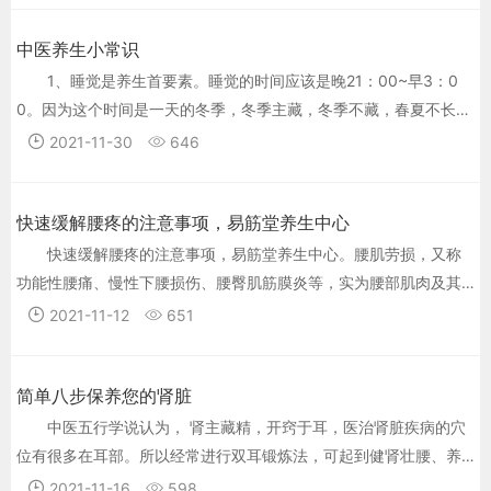
中医养生小常识
1、睡觉是养生首要素。睡觉的时间应该是晚21：00~早3：0
0。因为这个时间是一天的冬季，冬季主藏，冬季不藏，春夏不长，
即第2天没精神。 2、人的健康离不开两大要素：1)足够的气血；2)
2021-11-30
646
畅通的经络。 3、足够的气血靠：足够的食物+胆汁+优质的睡眠(这
个时候大脑完全不工作，由植物神经主导)+良好的生活习惯。 4、
快速缓解腰疼的注意事项，易筋堂养生中心
畅通的经络需要：清净心。七情六欲会破坏清净心，从而破坏经络
的正常运行。 5、维持健康的身体需要“增收(增加气血)”，也需要“节
快速缓解腰疼的注意事项，易筋堂养生中心。腰肌劳损，又称
支(减少血气的损耗)”。
功能性腰痛、慢性下腰损伤、腰臀肌筋膜炎等，实为腰部肌肉及其
附着点筋膜或骨膜的慢性损伤性炎症，是腰痛的常见原因之一
2021-11-12
651
简单八步保养您的肾脏
中医五行学说认为， 肾主藏精，开窍于耳，医治肾脏疾病的穴
位有很多在耳部。所以经常进行双耳锻炼法，可起到健肾壮腰、养
身延年的作用。 一、提拉耳垂法 双手食指放耳屏内侧后，用食指、
2021-11-16
598