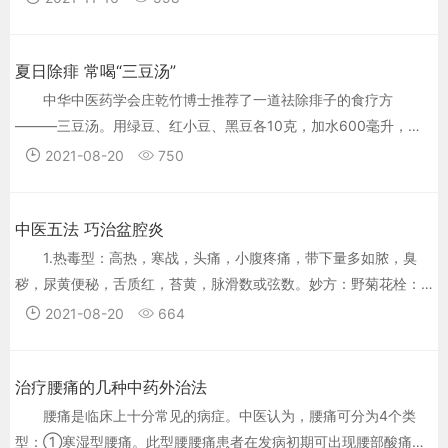
拇指提拉耳屏、耳垂，自内向外提拉，手法由轻到重，牵拉的力量
以不感疼痛为限，每次3~5分钟。此法可治头痛、头昏、神经衰
夏日除痱 常喝“三豆汤”
弱、耳鸣等疾病。 二、手摩耳轮法 双手握空拳，以拇、食二指沿耳
轮上下来回推摩，直至耳轮充血发热。此法有健脑、强肾、聪耳、
中华中医药学会庄乾竹博士推荐了一道祛除痱子的食疗方
明目之功，预防阳痿、尿频、便秘、腰腿痛、颈椎病、心慌、胸
———三豆汤。用绿豆、红小豆、黑豆各10克，加水600毫升，小
闷、头痛、头昏等病症。 三、提拉耳尖法 用双手拇、食指夹捏耳
火煎熬成300毫升，可以加适量白糖，让孩子连豆带汤吃下即可，
2021-08-20
750
廓，向上提揪、揉、捏、摩擦15~20次，使局部发热发红。此法有
可以长期服用。
镇静、止痛、清脑明目、退热、抗过敏、养肾等功效，预防高血
压、失眠、咽喉炎和皮肤病。 四、搓弹双耳法 两手分别轻捏双耳的
中医五法 巧治盆腔炎
耳垂，再搓摩至发红发热。然后揪住耳垂往下拉，再放手让耳垂弹
1.热毒型：高热，寒战，头痛，小腹疼痛，带下量多如脓，臭
回。每天两三次，每次20下。此法可促进耳朵的血液循环，有健肾
秽，尿黄便秘，舌质红，苔黄，脉滑数或弦数。妙方：野菊花栓：
壮腰之功效。 五、双手拉耳法 左手过头顶向上牵拉右侧耳朵数十
外用，每次1粒，肛门给药，一日1-2次。
2021-08-20
664
次，然后右手牵拉左耳数十次。这一锻炼还可促进颌下腺、舌下腺
的分泌，减轻喉咙疼痛，治慢性咽炎。 六、双手掩耳法 两手掌掩两
耳廓，手指托后脑壳，用食指压中指弹击24下，可听到“隆隆”之
治疗腰痛的几种中药外治法
声，曰击“天鼓”。此刺激可活跃肾脏，有健脑、明目、强肾之功效。
腰痛是临床上十分常见的病症。中医认为，腰痛可分为4个类
七、全耳按摩法 双手掌心摩擦发热后，向后按摩腹面(即耳正面)，
型：①寒湿型腰痛。此型腰腰痛患者在发病初期可出现腰部酸痛重