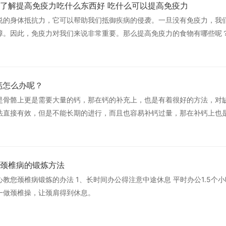
了解提高免疫力吃什么东西好 吃什么可以提高免疫力
说的身体抵抗力，它可以帮助我们抵御疾病的侵袭。一旦没有免疫力，我
障。因此，免疫力对我们来说非常重要。那么提高免疫力的食物有哪些呢
5
钙怎么办呢？
是骨骼上更是需要大量的钙，那在钙的补充上，也是有着很好的方法，对
法直接有效，但是不能长期的进行，而且也容易补钙过量，那在补钙上也
易筋堂养生中心来告诉您。
5
颈椎病的锻炼方法
公得注意中途休息 平时办公1.5个小时后，抽出几分钟在办公室
一做颈椎操，让颈肩得到休息。