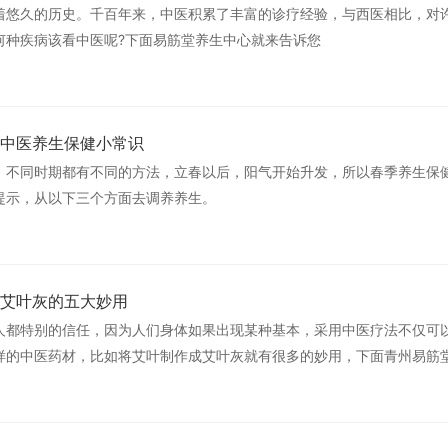
着悠久的历史。千百年来，中医积累了丰富的诊疗经验，与西医相比，对
何种疾病该看中医呢?下面易筋堂养生中心就来告诉您
中医养生保健小常识
，不同时期都有不同的方法，立春以后，阳气开始升发，所以春季养生保
提示，从以下三个方面去调养养生。
艾叶灰的五大妙用
人都特别的信任，因为人们身体如果出现某种基本，采用中医疗法不仅可
样的中医药材，比如将艾叶制作成艾叶灰就有很多的妙用，下面青州易筋
5