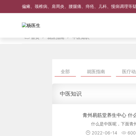
偏瘫、颈椎病、肩周炎、腰腿痛、痔疮、儿科、慢病调理等
首页
就医指南
中医知识
全部
就医指南
医疗动
中医知识
青州易筋堂养生中心 什
什么是中医呢，下面青
2022-06-14
600