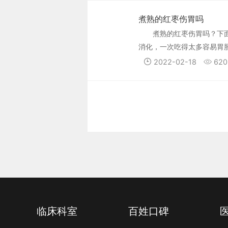
煮熟的红枣伤胃吗
煮熟的红枣伤胃吗？下
消化，一次吃得太多容易胃
枣不但补血养气，还可养颜
2022-02-18
620
强骨髓造向功能，使脸色红
临床科室
百姓口碑