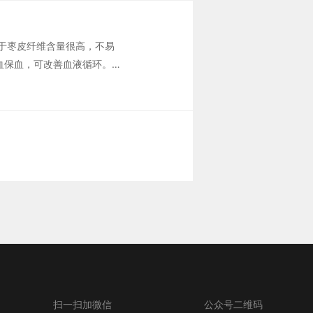
于枣皮纤维含量很高，不易
血保血，可改善血液循环。红
增加血液中红血球的含量，增
扫一扫加微信
公众号二维码