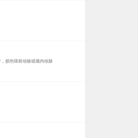
折，损伤筛前动脉或颈内动脉