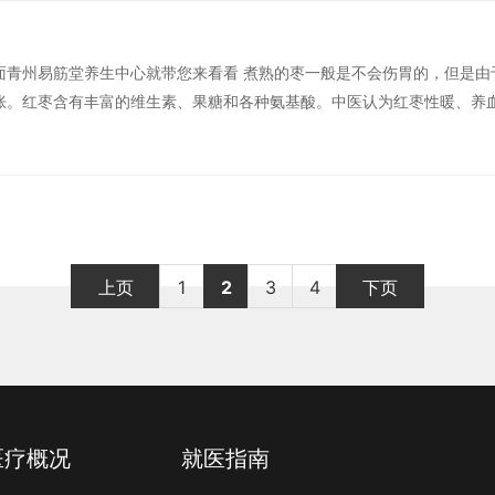
面青州易筋堂养生中心就带您来看看 煮熟的枣一般是不会伤胃的，但是由
胀。红枣含有丰富的维生素、果糖和各种氨基酸。中医认为红枣性暖、养
美容，气血两虚的人适宜多吃。药理研究发现，红枣所含的某些成分可以
润。
上页
1
2
3
4
下页
医疗概况
就医指南