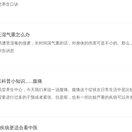
您养生口诀
5
天湿气重怎么办
易遭受湿毒的侵袭，长时间湿气重的话，对身体的伤害可是不小的。那么
来告诉您
8
医科普小知识……腹痛
筋堂养生中心，今天我们来说一说腹痛。腹痛这个症状在日常生活中是比
需要进行过多的干预或者紧张。但是呢，也有一些比较严重的疾病可以并
疾病更适合看中医