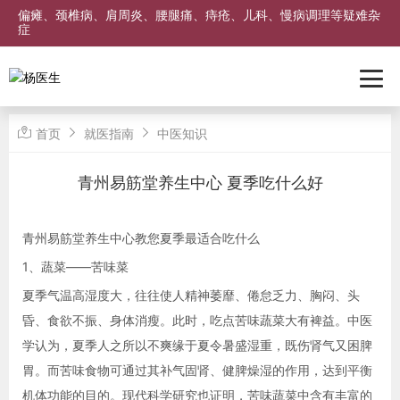
偏瘫、颈椎病、肩周炎、腰腿痛、痔疮、儿科、慢病调理等疑难杂
症
首页
就医指南
中医知识
青州易筋堂养生中心 夏季吃什么好
青州易筋堂养生中心教您夏季最适合吃什么
1、蔬菜——苦味菜
夏季气温高湿度大，往往使人精神萎靡、倦怠乏力、胸闷、头
昏、食欲不振、身体消瘦。此时，吃点苦味蔬菜大有裨益。中医
学认为，夏季人之所以不爽缘于夏令暑盛湿重，既伤肾气又困脾
胃。而苦味食物可通过其补气固肾、健脾燥湿的作用，达到平衡
机体功能的目的。现代科学研究也证明，苦味蔬菜中含有丰富的