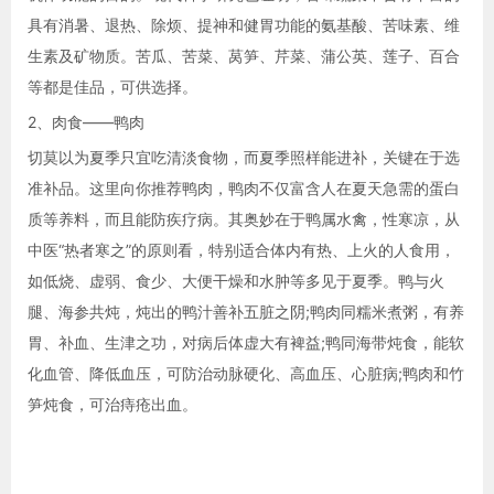
具有消暑、退热、除烦、提神和健胃功能的氨基酸、苦味素、维
生素及矿物质。苦瓜、苦菜、莴笋、芹菜、蒲公英、莲子、百合
等都是佳品，可供选择。
2、肉食——鸭肉
切莫以为夏季只宜吃清淡食物，而夏季照样能进补，关键在于选
准补品。这里向你推荐鸭肉，鸭肉不仅富含人在夏天急需的蛋白
质等养料，而且能防疾疗病。其奥妙在于鸭属水禽，性寒凉，从
中医“热者寒之”的原则看，特别适合体内有热、上火的人食用，
如低烧、虚弱、食少、大便干燥和水肿等多见于夏季。鸭与火
腿、海参共炖，炖出的鸭汁善补五脏之阴;鸭肉同糯米煮粥，有养
胃、补血、生津之功，对病后体虚大有裨益;鸭同海带炖食，能软
化血管、降低血压，可防治动脉硬化、高血压、心脏病;鸭肉和竹
笋炖食，可治痔疮出血。