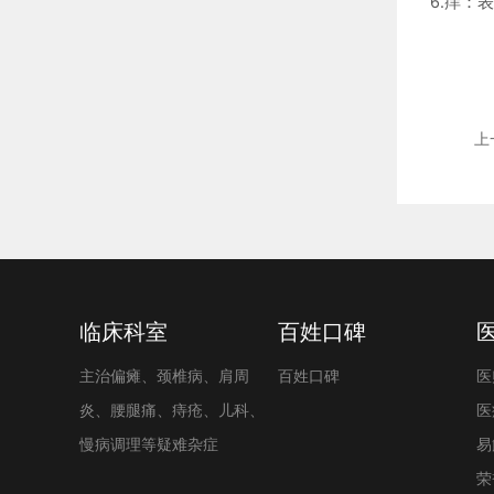
6.痒
上
临床科室
百姓口碑
主治偏瘫、颈椎病、肩周
百姓口碑
医
炎、腰腿痛、痔疮、儿科、
医
慢病调理等疑难杂症
易
荣