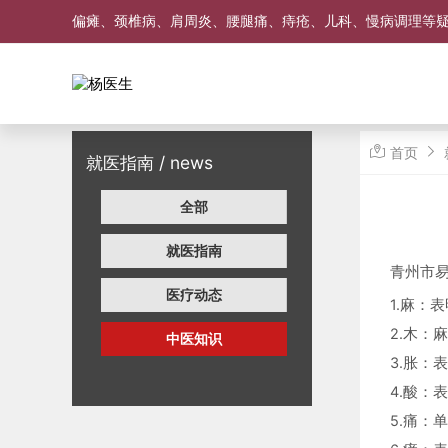
偏瘫、颈椎病、肩周炎、腰腿痛、痔疮、儿科、慢病调理等
首页
就医指南 / news
全部
就医指南
青州市
医疗动态
1.麻：
2.木：
中医知识
3.胀：
4.酸：
5.痛：