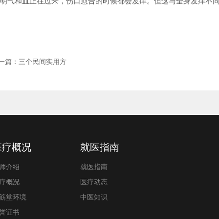
：表明气和血正在过来，伤口愈合的时候都会发痒。但这与全身发痒不
一篇：三个民间实用方
医疗概况
就医指南
师介绍
就医指南
疗概况
医疗动态
筋堂环境
中医知识
誉证书