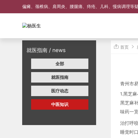
偏瘫、颈椎病、肩周炎、腰腿痛、痔疮、儿科、慢病调理等
首页
就医指南 / news
全部
就医指南
青州市
医疗动态
1.黑芝
黑芝麻
中医知识
味药一宽
治打呼
睡觉时口