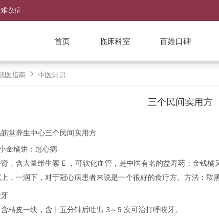
疑难杂症
首页
临床科室
百姓口碑
就医指南
中医知识
三个民间实用方
易筋堂养生中心三个民间实用方
麻小金橘饼：冠心病
补肾，含大量维生素 E ，可软化血管，是中医有名的益寿药；金钱
上，一润下，对于冠心病患者来说是一个很好的食疗方。方法：取黑芝麻
咬牙
含桔皮一块，含十五分钟后吐出 3～5 次可治打呼咬牙。