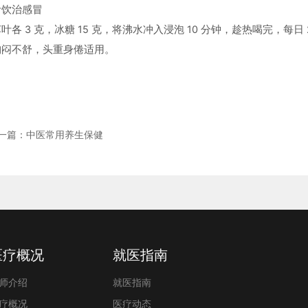
叶饮治感冒
叶各 3 克，冰糖 15 克，将沸水冲入浸泡 10 分钟，趁热喝完，每
胸闷不舒，头重身倦适用。
一篇：中医常用养生保健
医疗概况
就医指南
师介绍
就医指南
疗概况
医疗动态