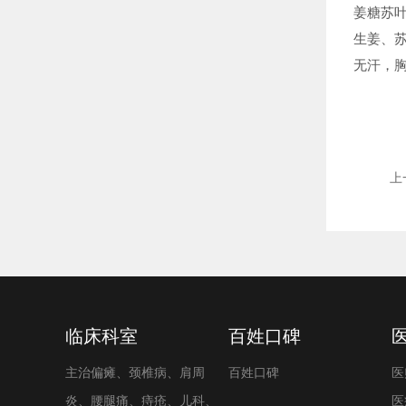
姜糖苏
生姜、苏
无汗，
上
临床科室
百姓口碑
主治偏瘫、颈椎病、肩周
百姓口碑
医
炎、腰腿痛、痔疮、儿科、
医